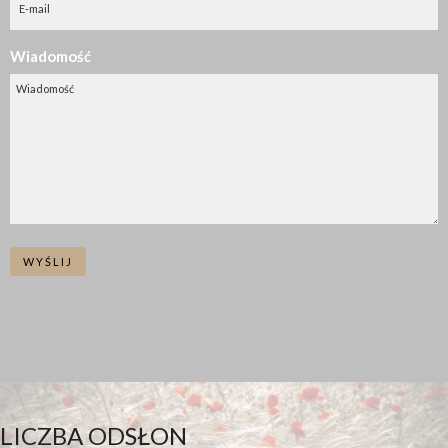
Wiadomość
WYŚLIJ
LICZBA ODSŁON