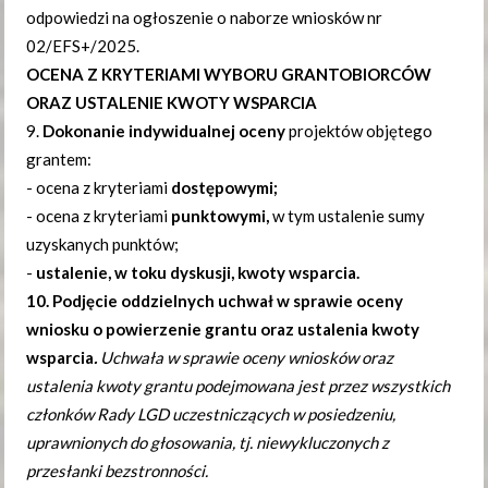
odpowiedzi na ogłoszenie o naborze wniosków nr
02/EFS+/2025.
OCENA Z KRYTERIAMI WYBORU GRANTOBIORCÓW
ORAZ USTALENIE KWOTY WSPARCIA
9.
Dokonanie indywidualnej oceny
projektów objętego
grantem:
- ocena z kryteriami
dostępowymi;
- ocena z kryteriami
punktowymi,
w tym ustalenie sumy
uzyskanych punktów;
-
ustalenie, w toku dyskusji, kwoty wsparcia.
10. Podjęcie oddzielnych uchwa
ł w sprawie oceny
wniosku o powierzenie grantu oraz ustalenia kwoty
wsparcia
.
Uchwała w sprawie oceny wniosków oraz
ustalenia kwoty grantu podejmowana jest przez wszystkich
członków Rady LGD uczestniczących w posiedzeniu,
uprawnionych do głosowania, tj. niewykluczonych z
przesłanki bezstronności.