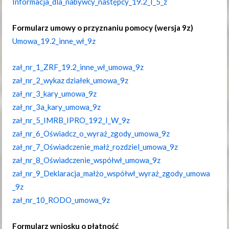
Informacja​_dla​_nabywcy​_następcy​_19.2​_I​_5​_z
Formularz umowy o przyznaniu pomocy (wersja 9z)
Umowa​_19.2​_inne​_wł​_9z
zał​_nr​_1​_ZRF​_19.2​_inne​_wł​_umowa​_9z
zał​_nr​_2​_wykaz działek​_umowa​_9z
zał​_nr​_3​_kary​_umowa​_9z
zał​_nr​_3a​_kary​_umowa​_9z
zał​_nr​_5​_IMRB​_IPRO​_192​_I​_W​_9z
zał​_nr​_6​_Oświadcz​_o​_wyraż​_zgody​_umowa​_9z
zał​_nr​_7​_Oświadczenie​_małż​_rozdziel​_umowa​_9z
zał​_nr​_8​_Oświadczenie​_współwł​_umowa​_9z
zał​_nr​_9​_Deklaracja​_małżo​_współwł​_wyraż​_zgody​_umowa​
_9z
zał​_nr​_10​_RODO​_umowa​_9z
Formularz wniosku o płatność